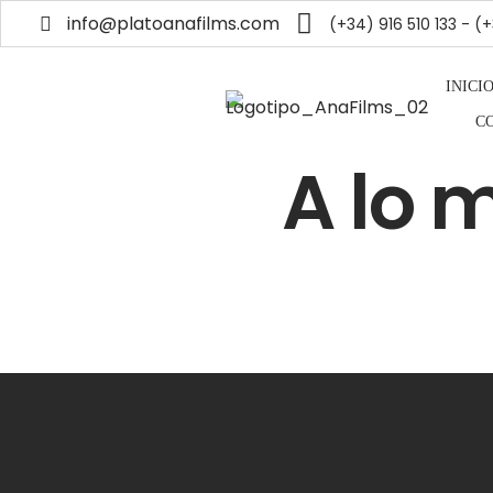
info@platoanafilms.com
(+34) 916 510 133 - 
INICI
C
A lo 