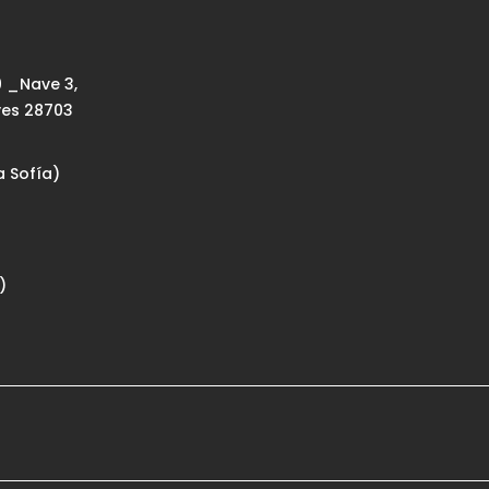
9 _Nave 3,
yes 28703
a Sofía)
)