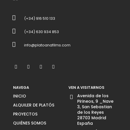
(+34) 916 510 133
(+34) 630 934 853
info@platoanafilms.com
NAVEGA
VEN A VISITARNOS
Avenida de los
INICIO
Pirineos, 9 _Nave
ALQUILER DE PLATÓS
3, San Sebastian
de los Reyes
PROYECTOS
28703 Madrid
QUIÉNES SOMOS
España