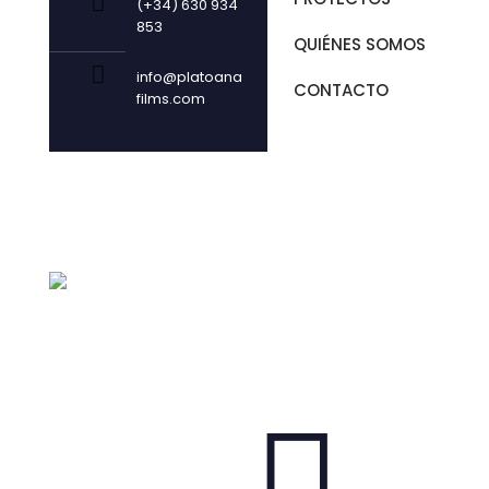
(+34) 630 934
853
QUIÉNES SOMOS
info@platoana
CONTACTO
films.com
© 2025 Anafilms Productions | Todos los derechos reservado
VOLVER ARRIBA