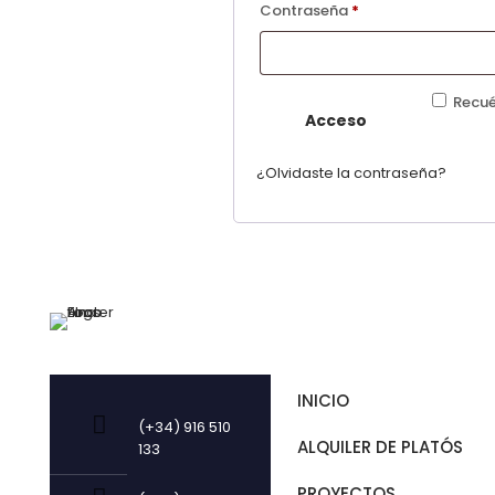
Obligatorio
Contraseña
*
Recu
Acceso
¿Olvidaste la contraseña?
NAVEGA
INICIO
(+34) 916 510
ALQUILER DE PLATÓS
133
PROYECTOS